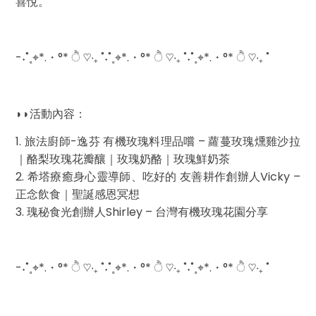
喜悅。
-˖˚˳⌖*.・°* ੈ ♡‧₊ ˚˖˚˳⌖*.・°* ੈ ♡‧₊ ˚˖˚˳⌖*.・°* ੈ ♡‧₊ ˚
◗◗活動內容：
1. 旅法廚師-逸芬 有機玫瑰料理品嚐 – 蘿蔓玫瑰燻雞沙拉
｜酪梨玫瑰花瓣釀｜玫瑰奶酪｜玫瑰鮮奶茶
2. 希塔療癒身心靈導師、吃好的 友善耕作創辦人Vicky –
正念飲食｜聖誕感恩冥想
3. 瑰秘食光創辦人Shirley – 台灣有機玫瑰花園分享
-˖˚˳⌖*.・°* ੈ ♡‧₊ ˚˖˚˳⌖*.・°* ੈ ♡‧₊ ˚˖˚˳⌖*.・°* ੈ ♡‧₊ ˚