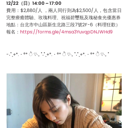
12/22（日）14:00 – 17:00
費用：$2,880/人 ，兩人同行則為$2,500/人，包含當日
完整療癒體驗、玫瑰料理、祝福碧璽瓶及瑰秘食光優惠券
地點：台北市中山區新生北路三段7號2F-6（料理狂歡）
報名：
https://forms.gle/4msa3YuvqpDNJWHd9
-˖˚˳⌖*.・°* ੈ ♡‧₊ ˚˖˚˳⌖*.・°* ੈ ♡‧₊ ˚˖˚˳⌖*.・°* ੈ ♡‧₊ ˚