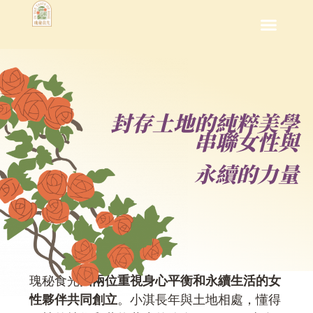
封存土地的純粹美學
串聯女性與
永續的力量
瑰秘食光
由兩位重視身心平衡和永續生活的女
性夥伴共同創立
。小淇長年與土地相處，懂得