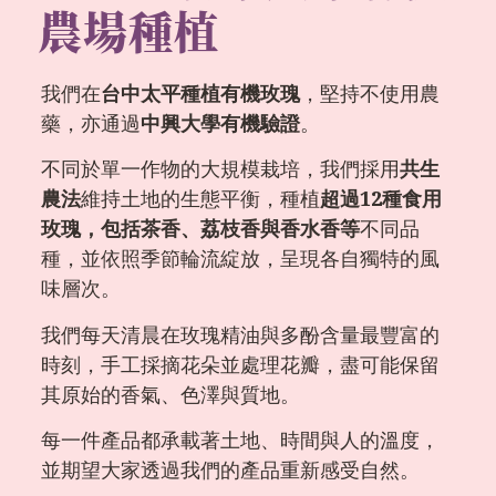
農場種植
我們在
台中太平種植有機玫瑰
，堅持不使用農
藥，亦通過
中興大學有機驗證
。
不同於單一作物的大規模栽培，我們採用
共生
農法
維持土地的生態平衡，種植
超過12種食用
玫瑰，包括茶香、荔枝香與香水香等
不同品
種，並依照季節輪流綻放，呈現各自獨特的風
味層次。
我們每天清晨在玫瑰精油與多酚含量最豐富的
時刻，手工採摘花朵並處理花瓣，盡可能保留
其原始的香氣、色澤與質地。
每一件產品都承載著土地、時間與人的溫度，
並期望大家透過我們的產品重新感受自然。