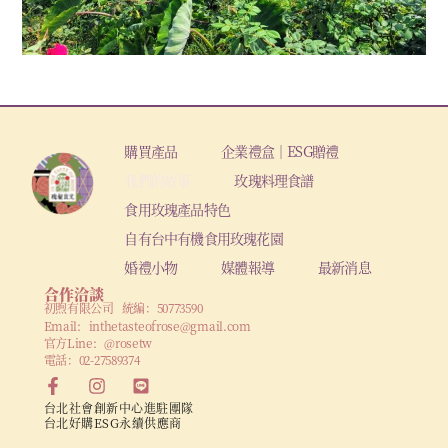
購買產品
企業禮盒｜ESG贈禮
我們的故事
玫瑰料理食譜
食用玫瑰產品特色
自有台中有機食用玫瑰花園
婚禮小物
媒體報導
最新消息
合作洽談
初煦有限公司 統編：50773590
Email:
inthetasteofrose@gmail.com
官方Line: @rosetw
電話：02-27589374
台北社會創新中心進駐團隊
台北好購ESG永續供應商